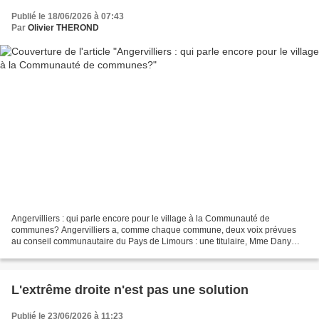
Publié le 18/06/2026 à 07:43
Par
Olivier THEROND
Angervilliers : qui parle encore pour le village à la Communauté de
communes? Angervilliers a, comme chaque commune, deux voix prévues
au conseil communautaire du Pays de Limours : une titulaire, Mme Dany
Boyer, maire, et un suppléant, M. Cyril Caulet,...
L'extrême droite n'est pas une solution
Publié le 23/06/2026 à 11:23