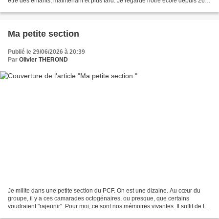
être des enfants, maintenant et plus tard. Je regarde notre école depuis 26
ans. Je vois la même histoire...
Ma petite section
Publié le 29/06/2026 à 20:39
Par
Olivier THEROND
Je milite dans une petite section du PCF. On est une dizaine. Au cœur du
groupe, il y a ces camarades octogénaires, ou presque, que certains
voudraient "rajeunir". Pour moi, ce sont nos mémoires vivantes. Il suffit de les
écouter pour comprendre que leur...