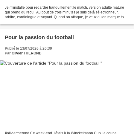
Je m'installe pour regarder tranquillement le match, version adulte mature
qui prend du recul. Au bout de trois minutes je suis déjà sélectionneur,
arbitre, cardiologue et voyant. Quand on attaque, je veux qu'on marque tout
de suite, mais pas trop vite...
Pour la passion du football
Publié le 13/07/2026 à 20:39
Par
Olivier THEROND
#oliviertherond Ce week-end, j'étais à la Winckelmann Cup, la coupe