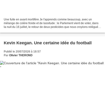
Une fuite en avant mortifère Je l'apprends comme beaucoup, avec un
mélange de colère froide et de lassitude : le Parlement vient de voter, dans
la nuit du 16 juillet, le retour de deux pesticides que nous croyions relégués
au rang des erreurs qu'on ne...
Kevin Keegan. Une certaine idée du football
Publié le 20/07/2026 à 18:57
Par
Olivier THEROND