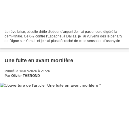
Le rêve brisé, et cette drôle d'odeur d'argent Je n'ai pas encore digéré la
demi-finale. Ce 0-2 contre l'Espagne, à Dallas, je l'ai vu venir dès le penalty
de Digne sur Yamal, et je n'ai plus décroché de cette sensation d'asphyxie
qui a gagné les Bleus...
Une fuite en avant mortifère
Publié le 18/07/2026 à 21:26
Par
Olivier THEROND