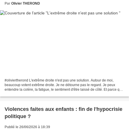
Par
Olivier THEROND
#oliviertherond L'extrême droite n'est pas une solution. Autour de moi,
beaucoup votent extrême droite. Je ne détourne pas le regard. Je peux
entendre la colère, la fatigue, le sentiment d'être laissé de côté. Et parce que
je l'entends, je tiens à une...
Violences faites aux enfants : fin de l'hypocrisie
politique ?
Publié le 26/06/2026 à 18:39