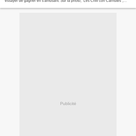
essayer de gagner en s'amusant. Sur la photo, "Les Chili con Carnutes",
c'est l'équipe de foot archéo...
Publicité