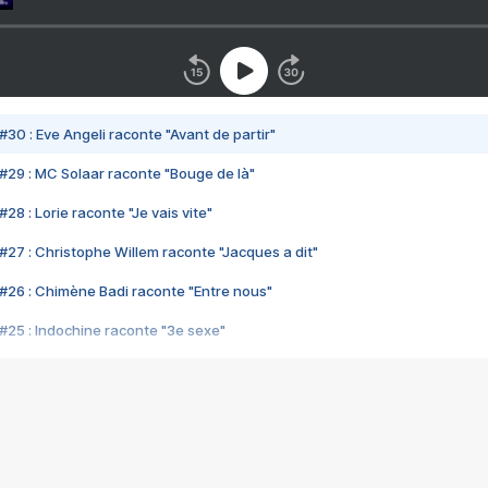
#30 : Eve Angeli raconte "Avant de partir"
#29 : MC Solaar raconte "Bouge de là"
28 : Lorie raconte "Je vais vite"
#27 : Christophe Willem raconte "Jacques a dit"
#26 : Chimène Badi raconte "Entre nous"
#25 : Indochine raconte "3e sexe"
#24 : Zaho raconte "C'est chelou"
#23 : Patrick Bruel raconte "Au café des délices"
#22 : Kyo raconte "Le chemin"
#21 : Nolwenn Leroy raconte "Cassé"