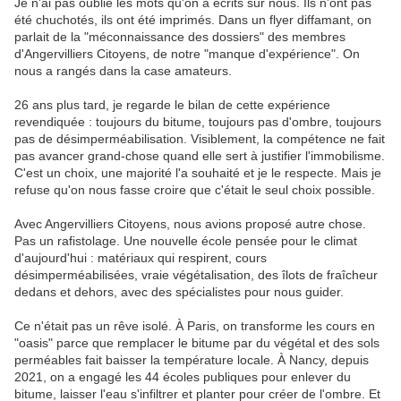
Je n'ai pas oublié les mots qu'on a écrits sur nous. Ils n'ont pas
été chuchotés, ils ont été imprimés. Dans un flyer diffamant, on
parlait de la "méconnaissance des dossiers" des membres
d'Angervilliers Citoyens, de notre "manque d'expérience". On
nous a rangés dans la case amateurs.
26 ans plus tard, je regarde le bilan de cette expérience
revendiquée : toujours du bitume, toujours pas d'ombre, toujours
pas de désimperméabilisation. Visiblement, la compétence ne fait
pas avancer grand-chose quand elle sert à justifier l'immobilisme.
C'est un choix, une majorité l'a souhaité et je le respecte. Mais je
refuse qu'on nous fasse croire que c'était le seul choix possible.
Avec Angervilliers Citoyens, nous avions proposé autre chose.
Pas un rafistolage. Une nouvelle école pensée pour le climat
d'aujourd'hui : matériaux qui respirent, cours
désimperméabilisées, vraie végétalisation, des îlots de fraîcheur
dedans et dehors, avec des spécialistes pour nous guider.
Ce n'était pas un rêve isolé. À Paris, on transforme les cours en
"oasis" parce que remplacer le bitume par du végétal et des sols
perméables fait baisser la température locale. À Nancy, depuis
2021, on a engagé les 44 écoles publiques pour enlever du
bitume, laisser l'eau s'infiltrer et planter pour créer de l'ombre. Et