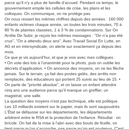
parce qu'il n'y a plus de famille d'accueil. Pendant ce temps, le
gouvernement empile les cellules de crise, les plans et les
colloques. On communique, on ne protège pas.
On nous ressert les mêmes chiffres depuis des années : 160 000
enfants victimes chaque année, un toutes les trois minutes, 70 à
80 % de plaintes classées, 1 à 3 % de condamnations. Sur On
Arrête De Subir, je reçois les mêmes messages : "On n'a pas été
crus", "On a attendu deux ans". Avec Travail Social En Lutte, en
AG et en intersyndicale, on alerte sur exactement ça depuis des
mois.
Ce que je vis aujourd'hui, et que je vois avec mes collègues :
• On vote des lois à l'unanimité pour la photo, puis on oublie les
décrets d'application. • On annonce des moyens, on ne les flèche
jamais. Sur le terrain, ça fait des postes gelés, des arrêts non
remplacés, des éducateurs qui portent 25 suivis au lieu de 15. •
On parle de "priorité absolue", et on laisse un enfant attendre
cinq ans une audience parce qu'il manque un greffier, un
magistrat, une salle.
La question des moyens n'est pas technique, elle est politique.
Les 10 milliards existent sur le papier, mais ils sont saupoudrés.
L'État se défausse sur les départements, les départements
arbitrent entre le RSA et la protection de l'enfance. Résultat : on
bricole. On fait de la mise à l'abri avec des bouts de ficelle, on
tient parce qu'on s'accroche, pas parce qu'on est soutenus. C'est