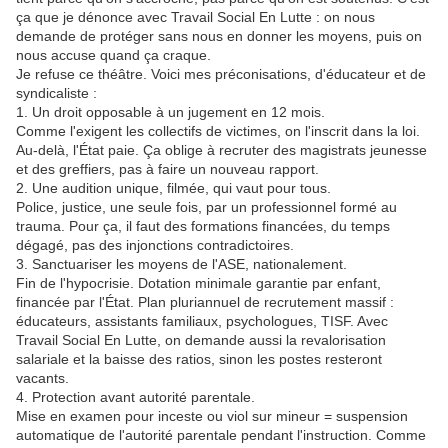
ça que je dénonce avec Travail Social En Lutte : on nous
demande de protéger sans nous en donner les moyens, puis on
nous accuse quand ça craque.
Je refuse ce théâtre. Voici mes préconisations, d'éducateur et de
syndicaliste :
1. Un droit opposable à un jugement en 12 mois.
Comme l'exigent les collectifs de victimes, on l'inscrit dans la loi.
Au-delà, l'État paie. Ça oblige à recruter des magistrats jeunesse
et des greffiers, pas à faire un nouveau rapport.
2. Une audition unique, filmée, qui vaut pour tous.
Police, justice, une seule fois, par un professionnel formé au
trauma. Pour ça, il faut des formations financées, du temps
dégagé, pas des injonctions contradictoires.
3. Sanctuariser les moyens de l'ASE, nationalement.
Fin de l'hypocrisie. Dotation minimale garantie par enfant,
financée par l'État. Plan pluriannuel de recrutement massif :
éducateurs, assistants familiaux, psychologues, TISF. Avec
Travail Social En Lutte, on demande aussi la revalorisation
salariale et la baisse des ratios, sinon les postes resteront
vacants.
4. Protection avant autorité parentale.
Mise en examen pour inceste ou viol sur mineur = suspension
automatique de l'autorité parentale pendant l'instruction. Comme