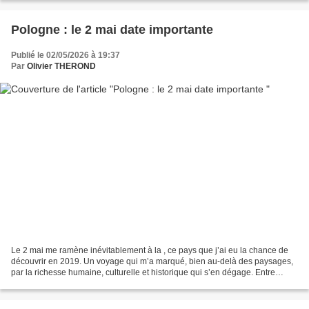
Pologne : le 2 mai date importante
Publié le 02/05/2026 à 19:37
Par
Olivier THEROND
Le 2 mai me ramène inévitablement à la , ce pays que j’ai eu la chance de
découvrir en 2019. Un voyage qui m’a marqué, bien au-delà des paysages,
par la richesse humaine, culturelle et historique qui s’en dégage. Entre
mémoire et modernité, la Pologne...