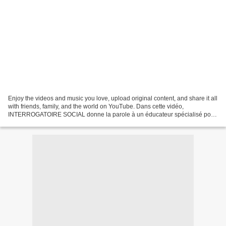
Enjoy the videos and music you love, upload original content, and share it all
with friends, family, and the world on YouTube. Dans cette vidéo,
INTERROGATOIRE SOCIAL donne la parole à un éducateur spécialisé pour
aborder un sujet encore trop peu discuté...