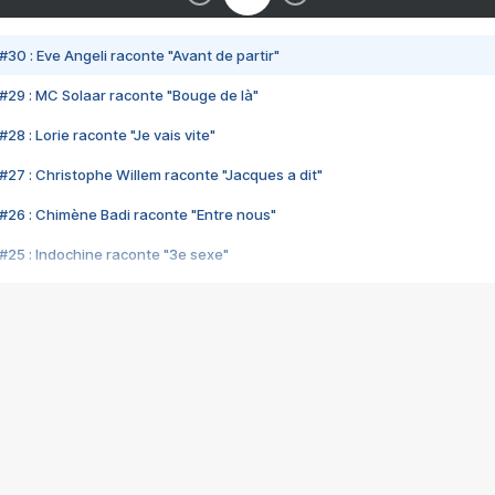
#30 : Eve Angeli raconte "Avant de partir"
#29 : MC Solaar raconte "Bouge de là"
28 : Lorie raconte "Je vais vite"
#27 : Christophe Willem raconte "Jacques a dit"
#26 : Chimène Badi raconte "Entre nous"
#25 : Indochine raconte "3e sexe"
#24 : Zaho raconte "C'est chelou"
#23 : Patrick Bruel raconte "Au café des délices"
#22 : Kyo raconte "Le chemin"
#21 : Nolwenn Leroy raconte "Cassé"
#20 : Patrick Hernandez raconte "Born to be alive"
#19 : Lorie raconte "Près de moi"