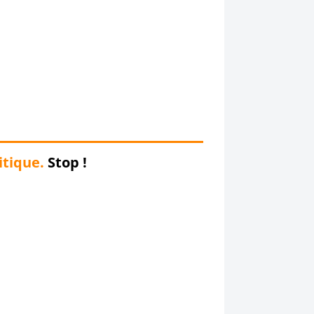
itique.
Stop !