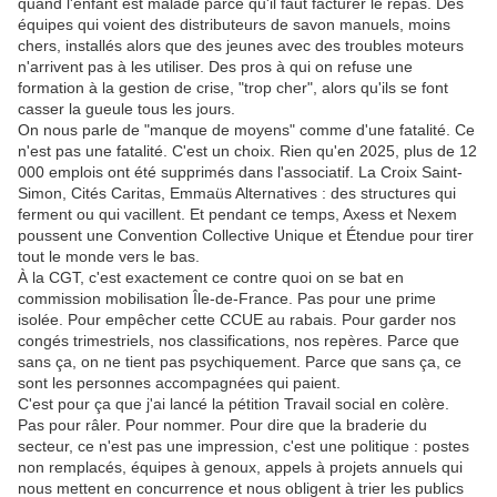
quand l'enfant est malade parce qu'il faut facturer le repas. Des
équipes qui voient des distributeurs de savon manuels, moins
chers, installés alors que des jeunes avec des troubles moteurs
n'arrivent pas à les utiliser. Des pros à qui on refuse une
formation à la gestion de crise, "trop cher", alors qu'ils se font
casser la gueule tous les jours.
On nous parle de "manque de moyens" comme d'une fatalité. Ce
n'est pas une fatalité. C'est un choix. Rien qu'en 2025, plus de 12
000 emplois ont été supprimés dans l'associatif. La Croix Saint-
Simon, Cités Caritas, Emmaüs Alternatives : des structures qui
ferment ou qui vacillent. Et pendant ce temps, Axess et Nexem
poussent une Convention Collective Unique et Étendue pour tirer
tout le monde vers le bas.
À la CGT, c'est exactement ce contre quoi on se bat en
commission mobilisation Île-de-France. Pas pour une prime
isolée. Pour empêcher cette CCUE au rabais. Pour garder nos
congés trimestriels, nos classifications, nos repères. Parce que
sans ça, on ne tient pas psychiquement. Parce que sans ça, ce
sont les personnes accompagnées qui paient.
C'est pour ça que j'ai lancé la pétition Travail social en colère.
Pas pour râler. Pour nommer. Pour dire que la braderie du
secteur, ce n'est pas une impression, c'est une politique : postes
non remplacés, équipes à genoux, appels à projets annuels qui
nous mettent en concurrence et nous obligent à trier les publics