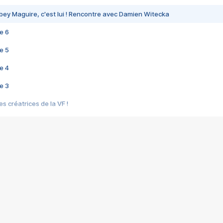
bey Maguire, c'est lui ! Rencontre avec Damien Witecka
e 6
e 5
e 4
e 3
s créatrices de la VF !
e 2
e 1
e Mektoub My Love arrive enfin ! Rencontre avec Shaïn Boumedine et Sal
i : après Toni en famille
elle réalise le bouleversant Dites lui que je l'aime
ais ! Rencontre autour de Vie privée de Rebecca Zlotowski