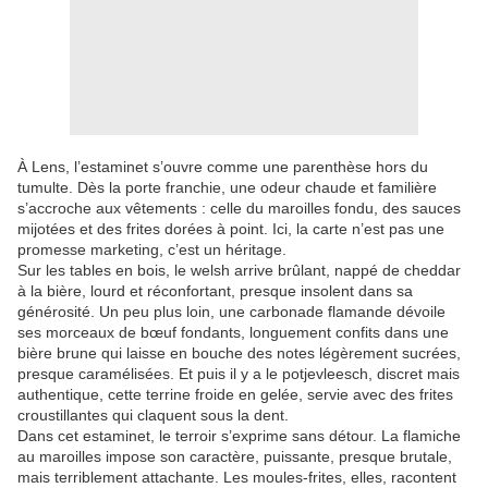
À Lens, l’estaminet s’ouvre comme une parenthèse hors du
tumulte. Dès la porte franchie, une odeur chaude et familière
s’accroche aux vêtements : celle du maroilles fondu, des sauces
mijotées et des frites dorées à point. Ici, la carte n’est pas une
promesse marketing, c’est un héritage.
Sur les tables en bois, le welsh arrive brûlant, nappé de cheddar
à la bière, lourd et réconfortant, presque insolent dans sa
générosité. Un peu plus loin, une carbonade flamande dévoile
ses morceaux de bœuf fondants, longuement confits dans une
bière brune qui laisse en bouche des notes légèrement sucrées,
presque caramélisées. Et puis il y a le potjevleesch, discret mais
authentique, cette terrine froide en gelée, servie avec des frites
croustillantes qui claquent sous la dent.
Dans cet estaminet, le terroir s’exprime sans détour. La flamiche
au maroilles impose son caractère, puissante, presque brutale,
mais terriblement attachante. Les moules-frites, elles, racontent