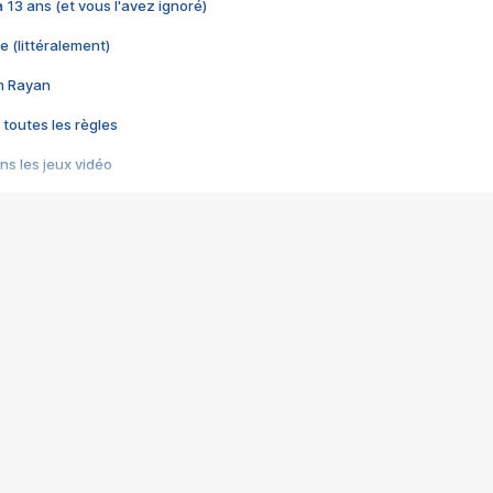
 a 13 ans (et vous l'avez ignoré)
e (littéralement)
im Rayan
 toutes les règles
s les jeux vidéo
us choquant de Rockstar ? - Le scandale BULLY
e plus moche de Steam
du RÊVE tourne au CAUCHEMAR
pendant 8 heures
it… à tort
umiliés par un jeu vidéo
ire - Final Fantasy 8
ti un empire - Age of Empires