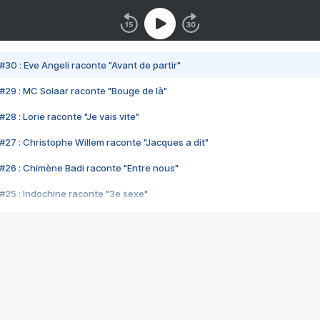
#30 : Eve Angeli raconte "Avant de partir"
#29 : MC Solaar raconte "Bouge de là"
28 : Lorie raconte "Je vais vite"
#27 : Christophe Willem raconte "Jacques a dit"
#26 : Chimène Badi raconte "Entre nous"
#25 : Indochine raconte "3e sexe"
#24 : Zaho raconte "C'est chelou"
#23 : Patrick Bruel raconte "Au café des délices"
#22 : Kyo raconte "Le chemin"
#21 : Nolwenn Leroy raconte "Cassé"