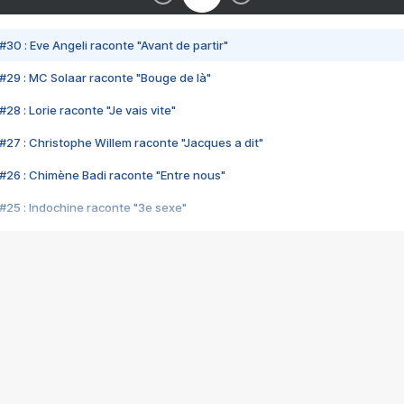
#30 : Eve Angeli raconte "Avant de partir"
#29 : MC Solaar raconte "Bouge de là"
28 : Lorie raconte "Je vais vite"
#27 : Christophe Willem raconte "Jacques a dit"
#26 : Chimène Badi raconte "Entre nous"
#25 : Indochine raconte "3e sexe"
#24 : Zaho raconte "C'est chelou"
#23 : Patrick Bruel raconte "Au café des délices"
#22 : Kyo raconte "Le chemin"
#21 : Nolwenn Leroy raconte "Cassé"
#20 : Patrick Hernandez raconte "Born to be alive"
#19 : Lorie raconte "Près de moi"