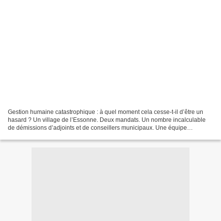
Gestion humaine catastrophique : à quel moment cela cesse-t-il d’être un
hasard ? Un village de l’Essonne. Deux mandats. Un nombre incalculable
de démissions d’adjoints et de conseillers municipaux. Une équipe
majoritaire réduite à sa plus simple expression....