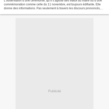
L’observation d’une cérémonie, qu’il s’agisse des vœux du maire ou d’une
commémoration comme celle du 11 novembre, est toujours édifiante. Elle
donne des informations. Pas seulement à travers les discours prononcés,
mais aussi — et surtout — à travers...
Publicité