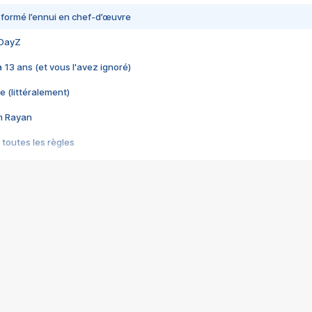
nsformé l’ennui en chef-d’œuvre
 DayZ
 a 13 ans (et vous l'avez ignoré)
e (littéralement)
im Rayan
 toutes les règles
s les jeux vidéo
us choquant de Rockstar ? - Le scandale BULLY
e plus moche de Steam
du RÊVE tourne au CAUCHEMAR
pendant 8 heures
it… à tort