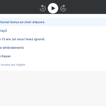
nsformé l’ennui en chef-d’œuvre
 DayZ
 a 13 ans (et vous l'avez ignoré)
e (littéralement)
im Rayan
 toutes les règles
s les jeux vidéo
us choquant de Rockstar ? - Le scandale BULLY
e plus moche de Steam
du RÊVE tourne au CAUCHEMAR