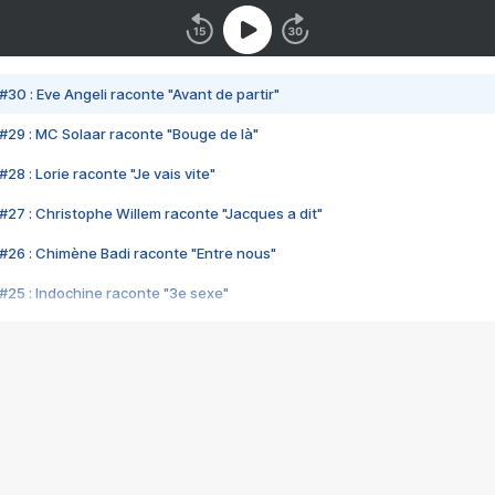
#30 : Eve Angeli raconte "Avant de partir"
#29 : MC Solaar raconte "Bouge de là"
28 : Lorie raconte "Je vais vite"
#27 : Christophe Willem raconte "Jacques a dit"
#26 : Chimène Badi raconte "Entre nous"
#25 : Indochine raconte "3e sexe"
#24 : Zaho raconte "C'est chelou"
#23 : Patrick Bruel raconte "Au café des délices"
#22 : Kyo raconte "Le chemin"
#21 : Nolwenn Leroy raconte "Cassé"
#20 : Patrick Hernandez raconte "Born to be alive"