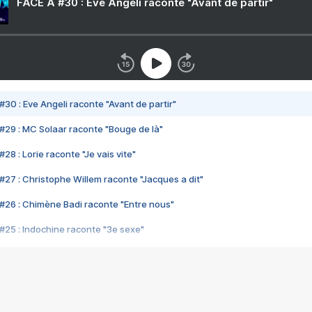
FACE A #30 : Eve Angeli raconte "Avant de partir"
#30 : Eve Angeli raconte "Avant de partir"
#29 : MC Solaar raconte "Bouge de là"
28 : Lorie raconte "Je vais vite"
#27 : Christophe Willem raconte "Jacques a dit"
#26 : Chimène Badi raconte "Entre nous"
#25 : Indochine raconte "3e sexe"
#24 : Zaho raconte "C'est chelou"
#23 : Patrick Bruel raconte "Au café des délices"
#22 : Kyo raconte "Le chemin"