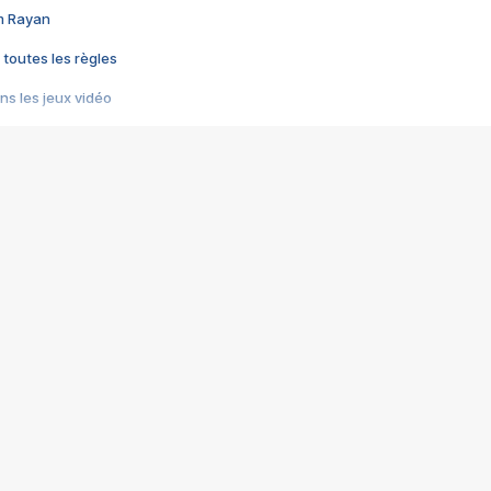
im Rayan
 toutes les règles
s les jeux vidéo
us choquant de Rockstar ? - Le scandale BULLY
e plus moche de Steam
du RÊVE tourne au CAUCHEMAR
pendant 8 heures
it… à tort
umiliés par un jeu vidéo
ire - Final Fantasy 8
ti un empire - Age of Empires
story DOFUS