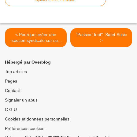
Ajouter un commentaire
< Pourquoi créer une
"Passion foot": Safet Susic
section syndicale sur son
>
lieu de travail est important
?
Hébergé par Overblog
Top articles
Pages
Contact
Signaler un abus
C.G.U.
Cookies et données personnelles
Préférences cookies