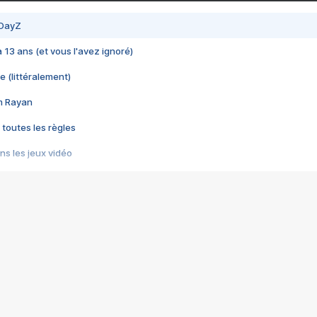
 DayZ
 a 13 ans (et vous l'avez ignoré)
e (littéralement)
im Rayan
 toutes les règles
s les jeux vidéo
us choquant de Rockstar ? - Le scandale BULLY
e plus moche de Steam
du RÊVE tourne au CAUCHEMAR
pendant 8 heures
it… à tort
umiliés par un jeu vidéo