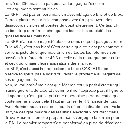
arrivé en tête mais n'a pas pour autant gagné l'élection.
Les arguments sont multiples.
Le NFP n'est pas un parti mais un assemblage de bric et de broc.
Certes, plusieurs partis le compose avec (trop) souvent des
désaccords visibles et pointés du doigt allègrement. Certes, LFI
se tient trop derrière le chef qui tire les ficelles ou plutôt les
grosses ficelles mais bon...
Le NFP, n'a pas de majorité absolue donc ne peut pas gouverner.
Et le 49.3, c'est pas bien! C'est certain que ce n'est pas comme si
sortions juste du cirque macronien où toutes les réformes sont
passées à la force de ce 49.3 et celle de la matraque pour celles
et ceux qui criaient leurs aspirations dans la rue.
Le NFP, c'est aussi la proposition de Lucie CASTETS dont je
n'arrive toujours pas à voir d'où venait le problème au regard de
ses engagements.
Non, le vrai problème c'est que Macron est un petit dictateur qui
n'aime guère la défaite. Et , comme il ne l'apprécie pas, il l'ignore.
L'important, c'est que la politique macroniste perdure coûte que
coûte même si pour cela il faut introniser le RN faiseur de rois.
Avec Barnier, aucun risque. Il fera là où on lui dira de faire. Voilà
un type désigné malgré des résultats électoraux pourtant clairs.
Bravo Macron, merci de préparer sans vergogne le terrain pour
le RN. Le premier rempart s'est transformé en piste de décollage.