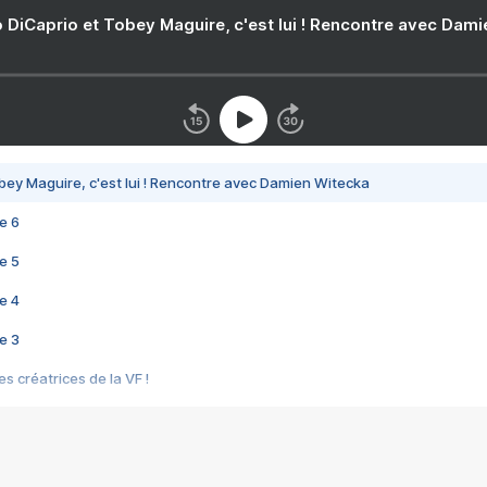
 DiCaprio et Tobey Maguire, c'est lui ! Rencontre avec Dam
bey Maguire, c'est lui ! Rencontre avec Damien Witecka
e 6
e 5
e 4
e 3
s créatrices de la VF !
e 2
e 1