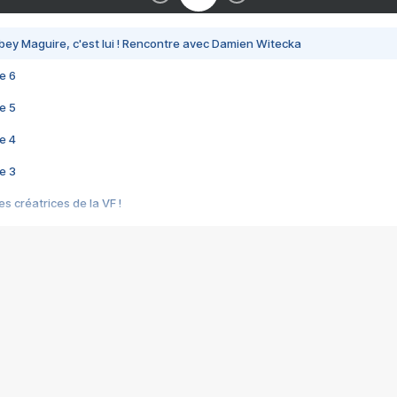
bey Maguire, c'est lui ! Rencontre avec Damien Witecka
e 6
e 5
e 4
e 3
s créatrices de la VF !
e 2
e 1
e Mektoub My Love arrive enfin ! Rencontre avec Shaïn Boumedine et Sal
i : après Toni en famille
elle réalise le bouleversant Dites lui que je l'aime
ais ! Rencontre autour de Vie privée de Rebecca Zlotowski