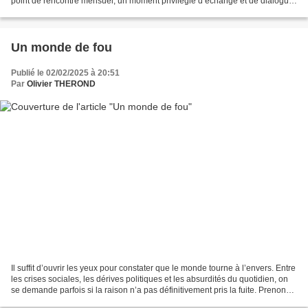
point de rencontre mensuel, un moment privilégié d’échange et de dialogue.
Cette initiative repose sur...
Un monde de fou
Publié le 02/02/2025 à 20:51
Par
Olivier THEROND
Il suffit d’ouvrir les yeux pour constater que le monde tourne à l’envers. Entre
les crises sociales, les dérives politiques et les absurdités du quotidien, on
se demande parfois si la raison n’a pas définitivement pris la fuite. Prenons
d’abord la politique....