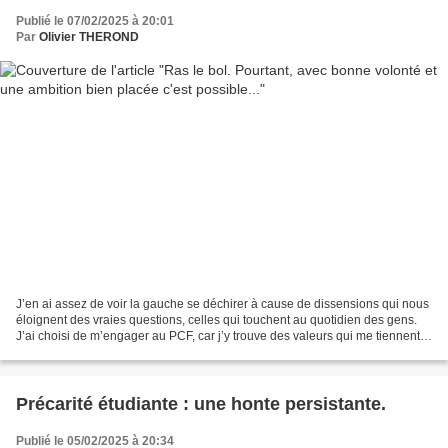
Publié le 07/02/2025 à 20:01
Par
Olivier THEROND
J’en ai assez de voir la gauche se déchirer à cause de dissensions qui nous
éloignent des vraies questions, celles qui touchent au quotidien des gens.
J’ai choisi de m’engager au PCF, car j’y trouve des valeurs qui me tiennent à
cœur, et je suis aussi...
Précarité étudiante : une honte persistante.
Publié le 05/02/2025 à 20:34