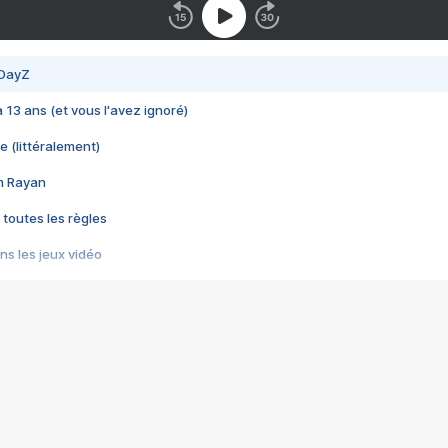
 DayZ
 a 13 ans (et vous l'avez ignoré)
e (littéralement)
im Rayan
 toutes les règles
s les jeux vidéo
us choquant de Rockstar ? - Le scandale BULLY
e plus moche de Steam
du RÊVE tourne au CAUCHEMAR
pendant 8 heures
it… à tort