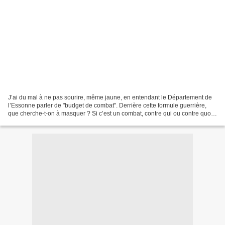
J’ai du mal à ne pas sourire, même jaune, en entendant le Département de
l’Essonne parler de "budget de combat". Derrière cette formule guerrière,
que cherche-t-on à masquer ? Si c’est un combat, contre qui ou contre quoi
? S’agit-il d’un combat pour...