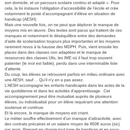
son domicile, et un parcours scolaire continu et adapté ». Pour
cela, la loi instaure l’obligation d’accessibilité de l’école et crée
notamment le poste d’accompagnant d’élève en situation de
handicap (AESH).
Mais une nouvelle fois, on ne peut que déplorer le manque de
moyens mis en œuvre. Des textes sont parus qui traitent de ces
manques et notamment le déséquilibre entre des demandes
d'aide de scolarisation toujours plus importantes et les moyens
rarement revus à la hausse des MDPH. Puis, vient ensuite les
places dans des classes non adaptées et le manque de
ressources des classes Ulis, les IME où il faut trop souvent
patienter (le mot est faible), perdu dans une interminable liste
d'attente.
Du coup, les élèves se retrouvent parfois en milieu ordinaire avec
une AESH, sauf ... Qu'il n'y en a pas assez.
L’AESH accompagne les enfants handicapés dans les actes de la
vie quotidienne et dans les activités d’apprentissage. .Cet
accompagnement peut être mutualisé auprès de plusieurs
élèves, ou individualisé pour un élève requérant une attention
soutenue et continue.
Et là encore, le manque de moyens est criant.
Le métier souffre effectivement d’un manque d’attractivité, avec
des contrats précaires et un salaire moyen de 850€ euros (sic)
par mois. Prenant en charge tout type de handicap et en sous-