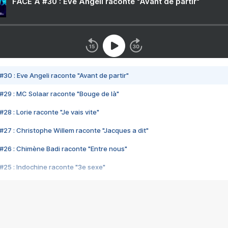
FACE A #30 : Eve Angeli raconte "Avant de partir"
#30 : Eve Angeli raconte "Avant de partir"
#29 : MC Solaar raconte "Bouge de là"
28 : Lorie raconte "Je vais vite"
#27 : Christophe Willem raconte "Jacques a dit"
#26 : Chimène Badi raconte "Entre nous"
#25 : Indochine raconte "3e sexe"
#24 : Zaho raconte "C'est chelou"
#23 : Patrick Bruel raconte "Au café des délices"
#22 : Kyo raconte "Le chemin"