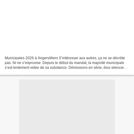
Municipales 2026 à Angervilliers S’intéresser aux autres, ça ne se décrète
pas. Ni ne s’improvise. Depuis le début du mandat, la majorité municipale
s’est lentement vidée de sa substance. Démissions en série, élus silencieux
ou invisibles, conseil réduit...