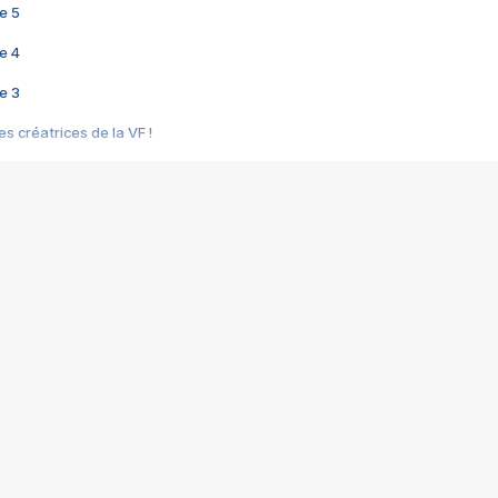
e 5
e 4
e 3
s créatrices de la VF !
e 2
e 1
e Mektoub My Love arrive enfin ! Rencontre avec Shaïn Boumedine et Sal
i : après Toni en famille
elle réalise le bouleversant Dites lui que je l'aime
ais ! Rencontre autour de Vie privée de Rebecca Zlotowski
 de Marguerite, Grave... Rencontre avec Ella Rumpf
 Les Rêveurs, un film intime sur la santé mentale
a avec un film sur le mouvement des Gilets jaunes