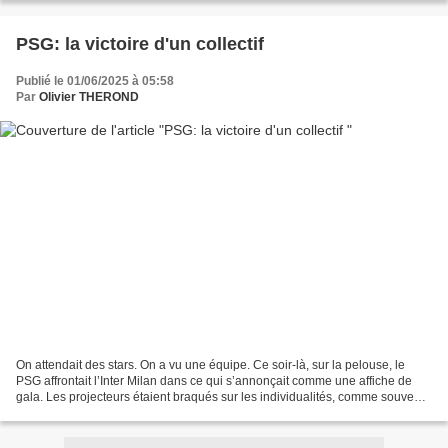
PSG: la victoire d'un collectif
Publié le 01/06/2025 à 05:58
Par
Olivier THEROND
On attendait des stars. On a vu une équipe. Ce soir-là, sur la pelouse, le
PSG affrontait l’Inter Milan dans ce qui s’annonçait comme une affiche de
gala. Les projecteurs étaient braqués sur les individualités, comme souvent.
Mais ce sont d’autres lumières,...