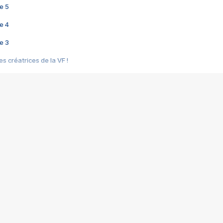
e 5
e 4
e 3
s créatrices de la VF !
e 2
e 1
e Mektoub My Love arrive enfin ! Rencontre avec Shaïn Boumedine et Sal
i : après Toni en famille
elle réalise le bouleversant Dites lui que je l'aime
ais ! Rencontre autour de Vie privée de Rebecca Zlotowski
 de Marguerite, Grave... Rencontre avec Ella Rumpf
 Les Rêveurs, un film intime sur la santé mentale
a avec un film sur le mouvement des Gilets jaunes