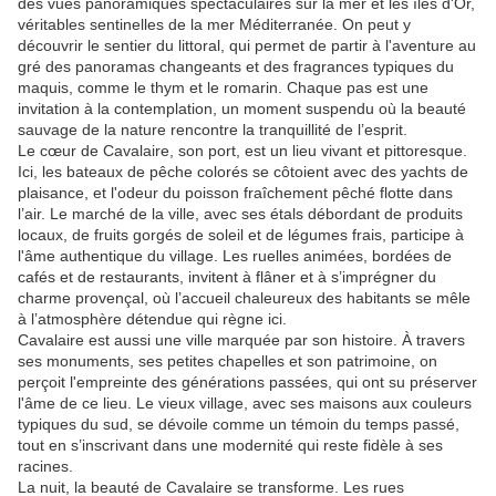
des vues panoramiques spectaculaires sur la mer et les îles d'Or,
véritables sentinelles de la mer Méditerranée. On peut y
découvrir le sentier du littoral, qui permet de partir à l'aventure au
gré des panoramas changeants et des fragrances typiques du
maquis, comme le thym et le romarin. Chaque pas est une
invitation à la contemplation, un moment suspendu où la beauté
sauvage de la nature rencontre la tranquillité de l’esprit.
Le cœur de Cavalaire, son port, est un lieu vivant et pittoresque.
Ici, les bateaux de pêche colorés se côtoient avec des yachts de
plaisance, et l'odeur du poisson fraîchement pêché flotte dans
l’air. Le marché de la ville, avec ses étals débordant de produits
locaux, de fruits gorgés de soleil et de légumes frais, participe à
l'âme authentique du village. Les ruelles animées, bordées de
cafés et de restaurants, invitent à flâner et à s’imprégner du
charme provençal, où l’accueil chaleureux des habitants se mêle
à l’atmosphère détendue qui règne ici.
Cavalaire est aussi une ville marquée par son histoire. À travers
ses monuments, ses petites chapelles et son patrimoine, on
perçoit l'empreinte des générations passées, qui ont su préserver
l'âme de ce lieu. Le vieux village, avec ses maisons aux couleurs
typiques du sud, se dévoile comme un témoin du temps passé,
tout en s’inscrivant dans une modernité qui reste fidèle à ses
racines.
La nuit, la beauté de Cavalaire se transforme. Les rues