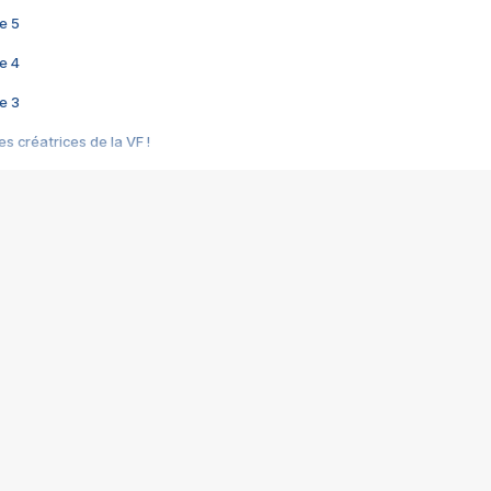
e 5
e 4
e 3
s créatrices de la VF !
e 2
e 1
e Mektoub My Love arrive enfin ! Rencontre avec Shaïn Boumedine et Sal
i : après Toni en famille
elle réalise le bouleversant Dites lui que je l'aime
ais ! Rencontre autour de Vie privée de Rebecca Zlotowski
 de Marguerite, Grave... Rencontre avec Ella Rumpf
 Les Rêveurs, un film intime sur la santé mentale