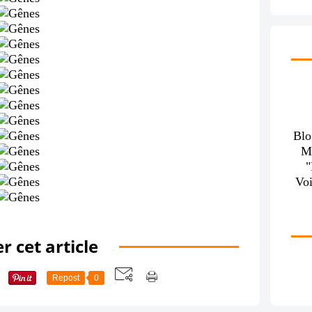
Blo
M
Voi
r cet article
Repost
0